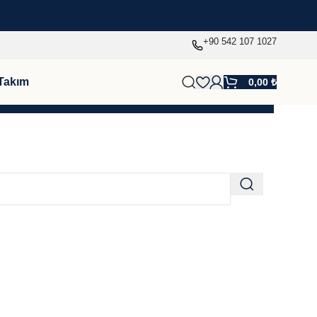
+90 542 107 1027
Takım
0,00
₺