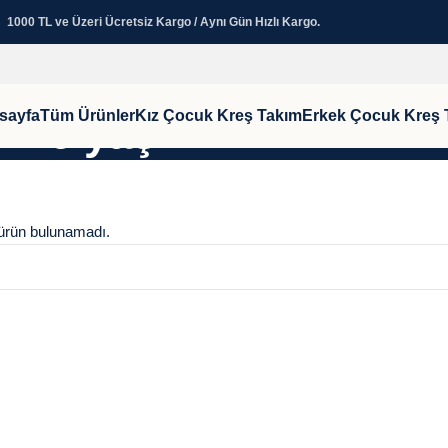
1000 TL ve Üzeri Ücretsiz Kargo / Aynı Gün Hızlı Kargo.
sayfa
Tüm Ürünler
Kız Çocuk Kreş Takım
Erkek Çocuk Kreş 
6 yaş
ürün bulunamadı.