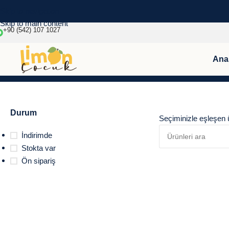
Skip to navigation
Skip to main content
+90 (542) 107 1027
Ana
Durum
Seçiminizle eşleşen 
İndirimde
Stokta var
Ön sipariş